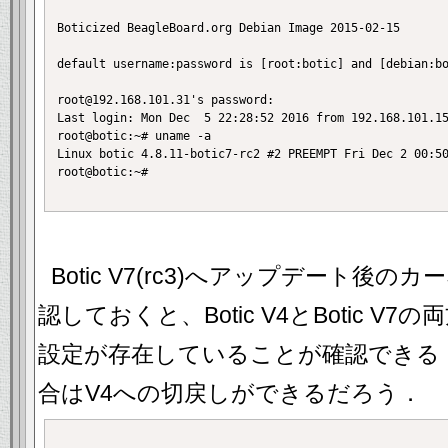
Boticized BeagleBoard.org Debian Image 2015-02-15

default username:password is [root:botic] and [debian:bo
root@192.168.101.31's password: 

Last login: Mon Dec  5 22:28:52 2016 from 192.168.101.15
root@botic:~# uname -a

Linux botic 4.8.11-botic7-rc2 #2 PREEMPT Fri Dec 2 00:50
root@botic:~# 

Botic V7(rc3)へアップデート後
認しておくと、Botic V4とBotic 
設定が存在していることが確認できる
合はV4への切戻しができるだろう．