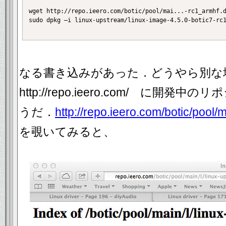
wget http://repo.ieero.com/botic/pool/mai...-rc1_armhf.d
sudo dpkg –i linux-upstream/linux-image-4.5.0-botic7-rc1
なる書き込みがあった．どうやら別
http://repo.ieero.com/ に開
うだ．
http://repo.ieero.com/botic/pool/
を覗いてみると、