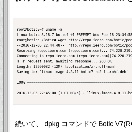
root@botic:~# uname -a

Linux botic 3.18.7-botic4 #1 PREEMPT Wed Feb 18 23:3
root@botic:~/Botic# wget http://repo.ieero.com/botic/poo
--2016-12-05 22:44:48--  http://repo.ieero.com/botic/poo
Resolving repo.ieero.com (repo.ieero.com)... 74.220.219.
Connecting to repo.ieero.com (repo.ieero.com)|74.220.219
HTTP request sent, awaiting response... 200 OK

Length: 12990032 (12M) [application/x-troff-man]

Saving to: `linux-image-4.8.11-botic7-rc2_1_armhf.deb'

100%[===================================================
2016-12-05 22:45:00 (1.07 MB/s) - `linux-image-4.8.11-bo
続いて、 dpkg コマンドで Botic V7