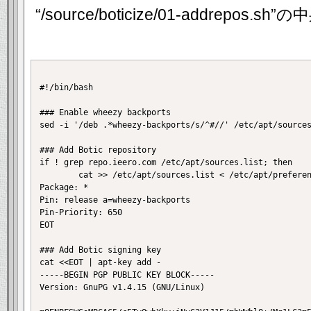
“/source/boticize/01-addrepos.sh”の
#!/bin/bash

### Enable wheezy backports

sed -i '/deb .*wheezy-backports/s/^#//' /etc/apt/sources
### Add Botic repository

if ! grep repo.ieero.com /etc/apt/sources.list; then

        cat >> /etc/apt/sources.list < /etc/apt/preferen
Package: *

Pin: release a=wheezy-backports 

Pin-Priority: 650

EOT

### Add Botic signing key

cat <<EOT | apt-key add -

-----BEGIN PGP PUBLIC KEY BLOCK-----

Version: GnuPG v1.4.15 (GNU/Linux)
