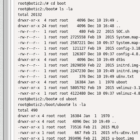
root@botic2:/# cd boot

root@botic2:/boot# ls -la

total 20132

drwxr-xr-x  4 root root    4096 Dec 10 19:49 .

drwxr-xr-x 24 root root    4096 Dec 10 16:48 ..

-rw-r--r--  1 root root     480 Feb 22  2015 SOC.sh

-rw-r--r--  1 root root 2725558 Feb 19  2015 System.map-
-rw-r--r--  1 root root 2587221 Dec 10 09:37 System.map-
-rw-r--r--  1 root root  121127 Feb 19  2015 config-3.18
-rw-r--r--  1 root root  126307 Dec 10 09:37 config-4.8.
drwxr-xr-x  4 root root    4096 Dec 10 19:49 dtbs

-rw-r--r--  1 root root 2829850 Feb 22  2015 initrd.img-
-rw-r--r--  1 root root 2247230 Dec 10 19:49 initrd.img-
-rw-r--r--  1 root root     376 Dec 10 19:49 uEnv.txt

drwxr-xr-x  4 root root   16384 Jan  1  1970 uboot

-rwxr-xr-x  1 root root 5805792 Feb 19  2015 vmlinuz-3.1
-rwxr-xr-x  1 root root 4122480 Dec 10 09:37 vmlinuz-4.8
root@botic2:/boot# cd uboot

root@botic2:/boot/uboot# ls -la

total 490

drwxr-xr-x 4 root root  16384 Jan  1  1970 .

drwxr-xr-x 4 root root   4096 Dec 10 19:49 ..

-rwxr-xr-x 1 root root  73516 Feb 21  2015 MLO

-rwxr-xr-x 1 root root    667 Feb 21  2015 nfs-uEnv.txt

-rwxr-xr-x 1 root root 393496 Feb 21  2015 u-boot.img
