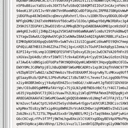
mQENBFSWGoMBCAC5/c5TvOwhXky+iNvG2V1J15/mbWWhlQ+/Mq1LC3m5
n5P8uB8iucYaEUivdsJ0XT5fwfuS8oQCS84QMTdIIOsF2nCAxjnFkHct
94eoKi3FiXVIJvrNYsNH7Vn9RoeWRQCu0DfSKpzkLIRPR8J5BKpUvWwM
jUDGFRup48JWImkEkcqDmvsybRxhntl/Ox+/u1DBh7Dvxy0DGOLOO+QP
NPFgbGMN/2Xd7xHnMHHVoVf0dcwR5vlOJOo/gN6wpY0dyMWJRbRxc3g4
ZX9HJS7ZEGPAYiZKwEO1VDruLRMkqBZKYgxDABEBAAG0M01pcm9zbGF2
aW4gKEJvdGljIHNpZ24ga2V5KSA8Ym90aWNAaWVlcm8uY29tPokBNwQT
VJYagwIbAwULCQgHAwUVCgkICwUWAwIBAAIeAQIXgAAKCRBBLzFaZa+z
EIMK0pNXS6X6pqQs0AFRh+SwW7vks13iSICgpaHCi6kwWFEt9QhCFmep
GPdQiLAB7HB33Jh46Z2haJThGj3g+LnXQ5JsTGuhPZ4eXq8yp1Zema/o
82PII4yrt6Lvmp1CEBMEQFESFHFSTp0sxyE2bjec2wECN7VA20fHFn35
sXGVavZpU4db/zRrxfI6WTClfc9x4aEXVKy4rCyyEtKIAwiGz0znI92p
a7JAwE4/oBNSgioEFUdPaf9KtNQ0hGQymKLWDH9DYJHqvgQp8NzC0lEw
EWXY0McJCdRWYpj8lLhBuQENBFSWGoMBCADRtv1xp3K1XqfhVkNC97TM
v9ZbpNlDYlwNd2/aZWZYWebzv78vdtBXAXMfJ6sgrwNy7LsMKxuq9Uff
gESaay8hzb/QUP4LSJP6vRsMaC17zBuTAR7rL7evmsfJvLzgqO0bfFHo
x2iy4KOBR3mOcyjY4u6pVEH4ZScctm8Gd//xAKvwHtJgfbE0lSDVX6SH
jWn/C03uB0SgWMMRafAVrVgC+7SjGLNJyHBfNE6cHbCfz/Y4Gl71m6u2
u635jVqubQkVC73jDG1cVuaw7h2LNiy2iWlqEPPRAfWxmIPdQ5pgNjxh
AR8EGAEKAAkFAlSWGoMCGwwACgkQQS8xWmWvs6iNmgf+KlFFAjVIz/T4
W/m2uvcfaAaCtptLVdvHJ5eSysh8eKw4rEgpvtaUVCUR1ZKBCiscSXW3
wXpMmxTEs8zy3WTxig4Hzp8WR62hrVcA4XZH0wrzghMGWB5vIhdi5imU
Zob2N+zifL7275L7MpwA3Sxx8rlNyNBES/MJjI+TaqtN4mxJpbPjwHin
G6cCKCvgLrFPv3f7Pfj9W7mLhgw8XeiklCtU6YxgODqyBEV4pXPNsPHy
qmDhSVpNcajANsVBVnp/129cLV+uzlLl1en8HlQZRp8VcgG1yONW76Oh