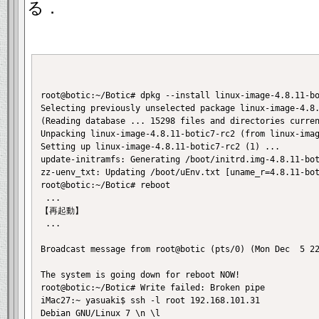
る．
root@botic:~/Botic# dpkg --install linux-image-4.8.11-bo
Selecting previously unselected package linux-image-4.8.
(Reading database ... 15298 files and directories curren
Unpacking linux-image-4.8.11-botic7-rc2 (from linux-imag
Setting up linux-image-4.8.11-botic7-rc2 (1) ...

update-initramfs: Generating /boot/initrd.img-4.8.11-bot
zz-uenv_txt: Updating /boot/uEnv.txt [uname_r=4.8.11-bot
root@botic:~/Botic# reboot

 ...

【再起動】

 ...

Broadcast message from root@botic (pts/0) (Mon Dec  5 22
The system is going down for reboot NOW!

root@botic:~/Botic# Write failed: Broken pipe

iMac27:~ yasuaki$ ssh -l root 192.168.101.31

Debian GNU/Linux 7 \n \l
