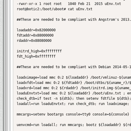
-rwxr-xr-x 1 root root   1040 Feb 21  2015 uEnv.txt

root@botic2:/boot/uboot# cat uEnv.txt

##These are needed to be compliant with Angstrom's 2013.
loadaddr=0x82000000

fdtaddr=0x88000000

rdaddr=0x88080000

initrd_high=0xffffffff

fdt_high=0xffffffff

##These are needed to be compliant with Debian 2014-05-1
loadximage=load mmc 0:2 ${loadaddr} /boot/vmlinuz-${unam
loadxfdt=load mmc 0:2 ${fdtaddr} /boot/dtbs/${uname_r}/$
loadxrd=load mmc 0:2 ${rdaddr} /boot/initrd.img-${uname_
loaduEnvtxt=load mmc 0:2 ${loadaddr} /boot/uEnv.txt ; en
check_dtb=if test -n ${dtb}; then setenv fdtfile ${dtb};
loadall=run loaduEnvtxt; run check_dtb; run loadximage; 
mmcargs=setenv bootargs console=tty0 console=${console} 
uenvcmd=run loadall; run mmcargs; bootz ${loadaddr} ${rd