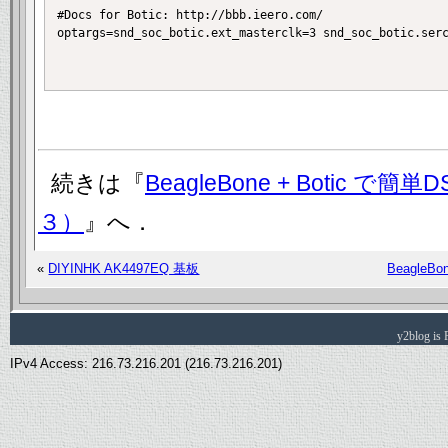
#Docs for Botic: http://bbb.ieero.com/

optargs=snd_soc_botic.ext_masterclk=3 snd_soc_botic.serc
続きは『
BeagleBone + Botic で簡単
３）
』へ．
«
DIYINHK AK4497EQ 基板
BeagleB
y2blog is
IPv4 Access: 216.73.216.201 (216.73.216.201)