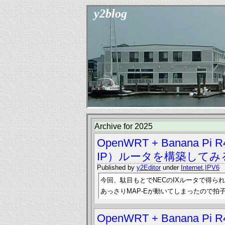
y2blog
Archive for 2025
OpenWRT + Banana P
IP）ルータを構築してみ
Published by
y2Editor
under
Internet
,
IPV6
今回、駄目もとでNECのIXルータで得ら
あっさりMAP-Eが動いてしまったので拍
OpenWRT + Banana P