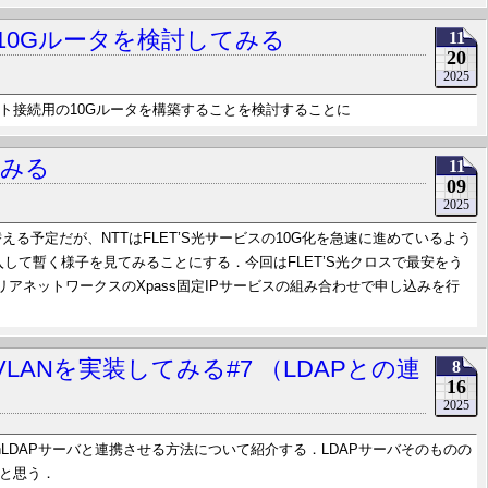
10Gルータを検討してみる
11
20
2025
ト接続用の10Gルータを構築することを検討することに
てみる
11
09
2025
替える予定だが、NTTはFLET’S光サービスの10G化を急速に進めているよう
入して暫く様子を見てみることにする．今回はFLET’S光クロスで最安をう
リアネットワークスのXpass固定IPサービスの組み合わせで申し込みを行
VLANを実装してみる#7 （LDAPとの連
8
16
2025
penLDAPサーバと連携させる方法について紹介する．LDAPサーバそのものの
と思う．