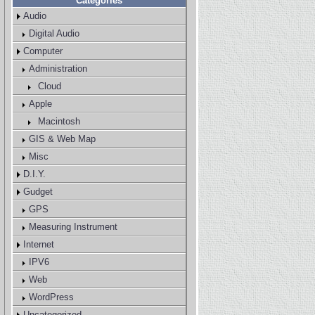
Categories
Audio
Digital Audio
Computer
Administration
Cloud
Apple
Macintosh
GIS & Web Map
Misc
D.I.Y.
Gudget
GPS
Measuring Instrument
Internet
IPV6
Web
WordPress
Uncategorized