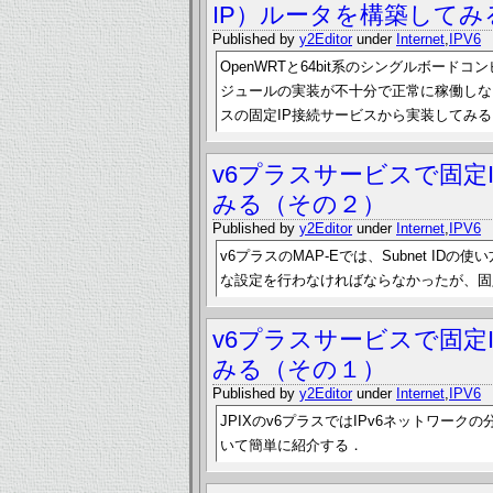
IP）ルータを構築してみ
Published by
y2Editor
under
Internet
,
IPV6
OpenWRTと64bit系のシングルボード
ジュールの実装が不十分で正常に稼働しな
スの固定IP接続サービスから実装してみ
v6プラスサービスで固定
みる（その２）
Published by
y2Editor
under
Internet
,
IPV6
v6プラスのMAP-Eでは、Subnet I
な設定を行わなければならなかったが、固
v6プラスサービスで固定
みる（その１）
Published by
y2Editor
under
Internet
,
IPV6
JPIXのv6プラスではIPv6ネットワ
いて簡単に紹介する．