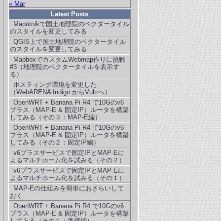
« Mar
Latest Posts
Maputnikで国土地理院のベクタータイル
のスタイルを変更してみる
QGIS上で国土地理院のベクタータイル
のスタイルを変更してみる
MapboxでカスタムWebmap作りに挑戦
#3（地理院のベクタータイルを表示す
る）
ホスティング環境を変更した
（WebARENA Indigo からVultrへ）
OpenWRT + Banana Pi R4 で10Gのv6
プラス（MAP-E & 固定IP）ルータを構築
してみる（その３：MAP-E編）
OpenWRT + Banana Pi R4 で10Gのv6
プラス（MAP-E & 固定IP）ルータを構築
してみる（その２：固定IP編）
v6プラスサービスで固定IPとMAP-Eに
よるマルチホーム化を試みる（その２）
v6プラスサービスで固定IPとMAP-Eに
よるマルチホーム化を試みる（その１）
MAP-Eの仕組みを簡単におさらいして
おく
OpenWRT + Banana Pi R4 で10Gのv6
プラス（MAP-E & 固定IP）ルータを構築
してみる（その１：準備編）