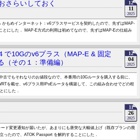
におさらいしておく
12
11
2025
る かもめインターネット：v6プラスサービスを契約したので、先ずはMAP-
ことにした． MAP-E方式の利用は初めてなので、先ずはMAP-Eの仕組み
i R4 で10Gのv6プラス（MAP-E & 固定
12
04
みる（その１：準備編）
2025
は中古でもそれなりのお値段なので、本番用の10Gルータを購入する前に、
penWRTを載せ、v6プラス用IPoEルータを構築して、この組み合わせでどの程
とにした．
11
26
2025
アップグレード変更通知が届いたが、あまりにも唐突な大幅値上げ（既存プランの廃
ので、ATOK Passport を解約することにした．