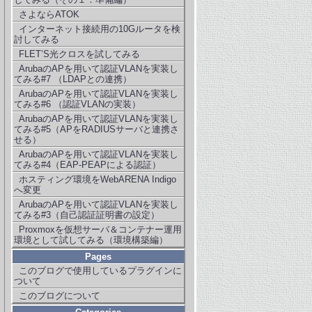
さよならATOK
インターネット接続用の10Gルータを検
討してみる
FLET’S光クロスを試してみる
ArubaのAPを用いて認証VLANを実装し
てみる#7 （LDAPとの連携）
ArubaのAPを用いて認証VLANを実装し
てみる#6 （認証VLANの実装）
ArubaのAPを用いて認証VLANを実装し
てみる#5（APをRADIUSサーバと連携さ
せる）
ArubaのAPを用いて認証VLANを実装し
てみる#4（EAP-PEAPによる認証）
ホスティング環境をWebARENA Indigo
へ変更
ArubaのAPを用いて認証VLANを実装し
てみる#3（自己認証証明書の設定）
Proxmoxを仮想サーバ＆コンテナー運用
環境として試してみる（環境構築編）
Pages
このブログで使用しているプラグインに
ついて
このブログについて