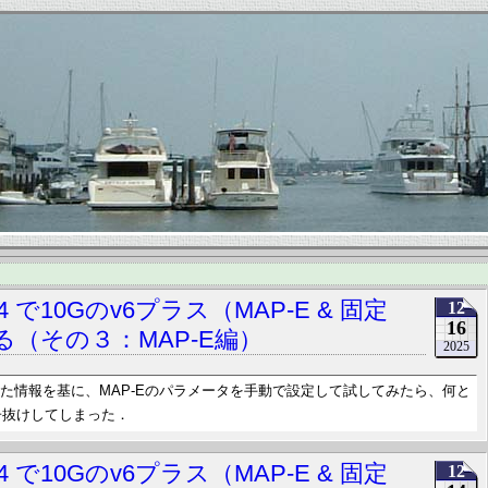
i R4 で10Gのv6プラス（MAP-E & 固定
12
16
る（その３：MAP-E編）
2025
れた情報を基に、MAP-Eのパラメータを手動で設定して試してみたら、何と
子抜けしてしまった．
i R4 で10Gのv6プラス（MAP-E & 固定
12