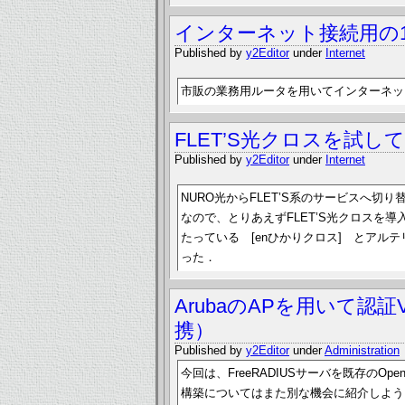
インターネット接続用の
Published by
y2Editor
under
Internet
市販の業務用ルータを用いてインターネッ
FLET’S光クロスを試し
Published by
y2Editor
under
Internet
NURO光からFLET’S系のサービスへ切り
なので、とりあえずFLET’S光クロスを導
たっている [enひかりクロス] とアルテ
った．
ArubaのAPを用いて認証
携）
Published by
y2Editor
under
Administration
今回は、FreeRADIUSサーバを既存のO
構築についてはまた別な機会に紹介しよう