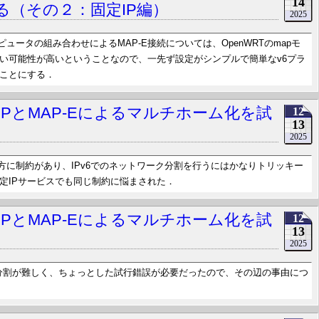
14
る（その２：固定IP編）
2025
コンピュータの組み合わせによるMAP-E接続については、OpenWRTのmapモ
い可能性が高いということなので、一先ず設定がシンプルで簡単なv6プラ
ることにする．
IPとMAP-Eによるマルチホーム化を試
12
13
2025
Dの使い方に制約があり、IPv6でのネットワーク分割を行うにはかなりトリッキー
定IPサービスでも同じ制約に悩まされた．
IPとMAP-Eによるマルチホーム化を試
12
13
2025
ークの分割が難しく、ちょっとした試行錯誤が必要だったので、その辺の事由につ