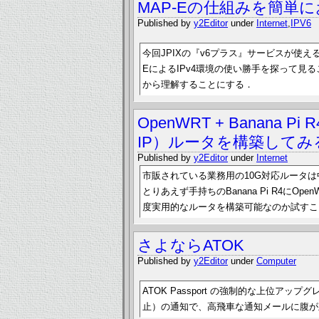
MAP-Eの仕組みを簡単
Published by
y2Editor
under
Internet
,
IPV6
今回JPIXの『v6プラス』サービスが使え
EによるIPv4環境の使い勝手を探って見る
から理解することにする．
OpenWRT + Banana P
IP）ルータを構築して
Published by
y2Editor
under
Internet
市販されている業務用の10G対応ルータ
とりあえず手持ちのBanana Pi R4にO
度実用的なルータを構築可能なのか試すこ
さよならATOK
Published by
y2Editor
under
Computer
ATOK Passport の強制的な上位
止）の通知で、高飛車な通知メールに腹が立った