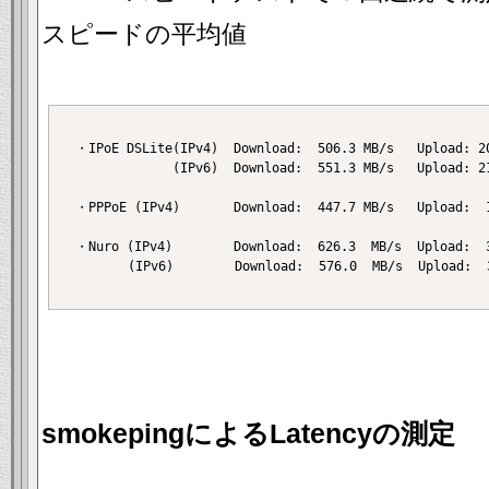
スピードの平均値
　・IPoE DSLite(IPv4)  Download:  506.3 MB/s   Upload: 20
　　           (IPv6)  Download:  551.3 MB/s   Upload: 21
　・PPPoE (IPv4)       Download:  447.7 MB/s   Upload:  1
　・Nuro (IPv4)        Download:  626.3  MB/s  Upload:  3
　　　　　(IPv6)        Download:  576.0  MB/s  Upload:  3
smokepingによるLatencyの測定