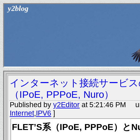
y2blog
インターネット接続サービス
（IPoE, PPPoE, Nuro）
Published by
y2Editor
at 5:21:46 PM un
Internet
,
IPV6
]
FLET’S系（IPoE, PPPoE）