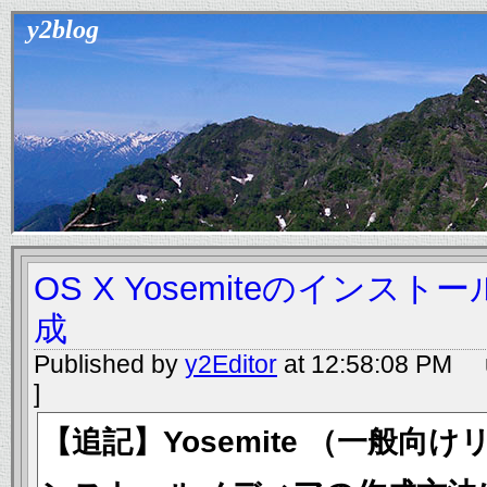
y2blog
OS X Yosemiteのインス
成
Published by
y2Editor
at 12:58:08 PM u
]
【追記】Yosemite （一般向