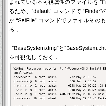
まれている不可視属性のファイルを “Fin
るため、”default” コマンドで “Fin
か “SetFile” コマンドでファイル
る．
“BaseSystem.dmg”と”BaseSystem
を可視化しておく．
Y2MBAir:Resources root# ls -la "/Volumes/OS X Install ES
total 935032

drwxrwxr-t   6 root  admin        272 May 29 10:52 .

drwxrwxrwt@  9 root  admin        306 Jun  9 10:57 ..

-rw-r--r--@  1 root  admin       6148 May 29 09:26 .DS_S
-rw-r--r--@  1 root  admin       1948 May 29 09:26 BaseS
-rw-r--r--@  1 root  admin  478723522 May 29 09:22 BaseS
drwxr-xr-x  19 root  wheel        646 May 29 10:45 Packa