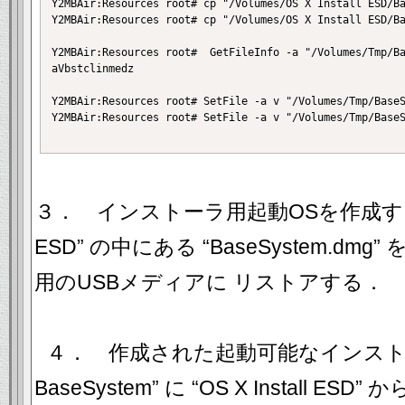
Y2MBAir:Resources root# cp "/Volumes/OS X Install ESD/Ba
Y2MBAir:Resources root# cp "/Volumes/OS X Install ESD/Ba
Y2MBAir:Resources root#  GetFileInfo -a "/Volumes/Tmp/Ba
aVbstclinmedz

Y2MBAir:Resources root# SetFile -a v "/Volumes/Tmp/BaseS
Y2MBAir:Resources root# SetFile -a v "/Volumes/Tmp/BaseS
３． インストーラ用起動OSを作成するため、
ESD” の中にある “BaseSystem.d
用のUSBメディアに リストアする．
４． 作成された起動可能なインストー
BaseSystem” に “OS X Install E