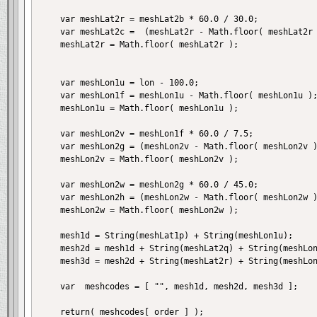
	var meshLat2r = meshLat2b * 60.0 / 30.0;

	var meshLat2c =  (meshLat2r - Math.floor( meshLat2r ) ) * 30; // [ second ]

	meshLat2r = Math.floor( meshLat2r );

	var meshLon1u = lon - 100.0;

	var meshLon1f = meshLon1u - Math.floor( meshLon1u ); // [ degree ]

	meshLon1u = Math.floor( meshLon1u );

	var meshLon2v = meshLon1f * 60.0 / 7.5;

	var meshLon2g = (meshLon2v - Math.floor( meshLon2v ) ) * 7.5; // [ minute ]

	meshLon2v = Math.floor( meshLon2v );

	var meshLon2w = meshLon2g * 60.0 / 45.0;

	var meshLon2h = (meshLon2w - Math.floor( meshLon2w ) ) * 45.0; // [ secoond ]

	meshLon2w = Math.floor( meshLon2w );

	mesh1d = String(meshLat1p) + String(meshLon1u);

	mesh2d = mesh1d + String(meshLat2q) + String(meshLon2v);

	mesh3d = mesh2d + String(meshLat2r) + String(meshLon2w);

	var  meshcodes = [ "", mesh1d, mesh2d, mesh3d ];

	return( meshcodes[ order ] );
