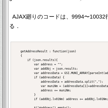
AJAX廻りのコードは、9994〜100
る．
	getAddressResult : function(json)

	{

		if (json.results){

			var address = "";

			var addObj = json.results;

			var addressData = GSI.MUNI_ARRAY[parseInt(addObj.muniCd,10)+""];

			if (addressData) {

				addressData = addressData.split(",");

				var muniNm = (addressData[1]+addressData[3]).replace("　","");

				address += muniNm;

			}

			if (addObj.lv01Nm) address += addObj.lv01Nm;

			$("#address").empty();
