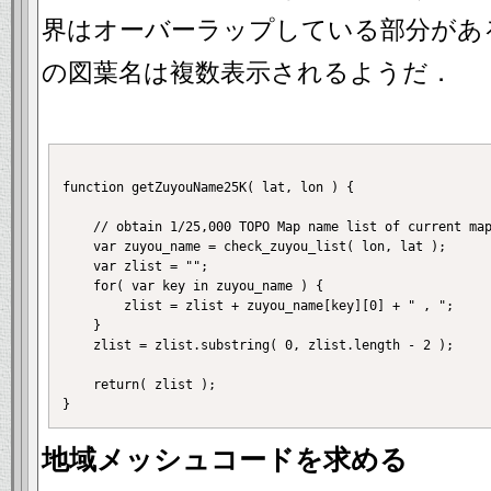
界はオーバーラップしている部分があ
の図葉名は複数表示されるようだ．
function getZuyouName25K( lat, lon ) {

    // obtain 1/25,000 TOPO Map name list of current map
    var zuyou_name = check_zuyou_list( lon, lat );

    var zlist = "";

    for( var key in zuyou_name ) {

        zlist = zlist + zuyou_name[key][0] + " , ";

    }

    zlist = zlist.substring( 0, zlist.length - 2 );

    return( zlist );

地域メッシュコードを求める