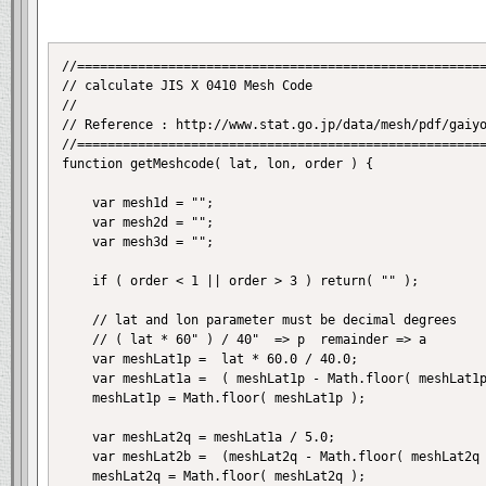
//======================================================
// calculate JIS X 0410 Mesh Code

//

// Reference : http://www.stat.go.jp/data/mesh/pdf/gaiyo
//======================================================
function getMeshcode( lat, lon, order ) {

	var mesh1d = ""; 

	var mesh2d = "";

	var mesh3d = "";

	if ( order < 1 || order > 3 ) return( "" );

	// lat and lon parameter must be decimal degrees

	// ( lat * 60" ) / 40"  => p  remainder => a

	var meshLat1p =  lat * 60.0 / 40.0;

	var meshLat1a =  ( meshLat1p - Math.floor( meshLat1p ) ) * 40.0; // [ minute ]

	meshLat1p = Math.floor( meshLat1p );

	var meshLat2q = meshLat1a / 5.0;

	var meshLat2b =  (meshLat2q - Math.floor( meshLat2q ) ) * 5.0; // [ minute ]

	meshLat2q = Math.floor( meshLat2q );
