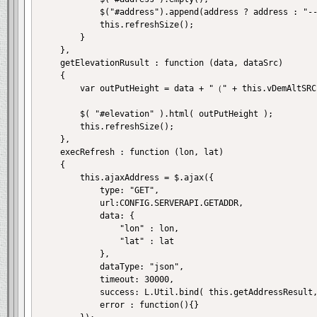
			$("#address").append(address ? address : "---");

			this.refreshSize();

		}

	},

	getElevationRusult : function (data, dataSrc)

	{

        var outPutHeight = data + "（" + this.vDemAltSRC
		$( "#elevation" ).html( outPutHeight );

		this.refreshSize();

	},

	execRefresh : function (lon, lat)

	{

		this.ajaxAddress = $.ajax({

			type: "GET",

			url:CONFIG.SERVERAPI.GETADDR,

			data: {

				"lon" : lon,

				"lat" : lat

			},

			dataType: "json",

			timeout: 30000,

			success: L.Util.bind( this.getAddressResult, this ),

			error : function(){}
