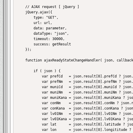
	// AJAX request [ jQuery ]

	jQuery.ajax({

		type: "GET",

		url: url,

		data: parameter,

		dataType: "json",

		timeout: 30000,

		success: getResult

	});

	function ajaxReadyStateChangeHandler( json, callback ) {

		if ( json ) {

			var prefCd   = json.result[0].prefCd ? json.result[0].prefCd : "";

			var prefNm   = json.result[0].prefNm ? json.result[0].prefNm : "";

			var muniCd   = json.result[0].muniCd ? json.result[0].muniCd : "";

			var muniNm   = json.result[0].muniNm ? json.result[0].muniNm : "";

			var muniKana = json.result[0].muniKana ? json.result[0].muniKana : "";

			var conNm    = json.result[0].conNm ? json.result[0].conNm : "";

			var conKana  = json.result[0].conKana ? json.result[0].conKan : "";

			var lv01Nm   = json.result[0].lv01Nm ? json.result[0].lv01Nm : "";

			var lv01Kana = json.result[0].lv01Kana ? json.result[0].lv01Kana : "";

			var lat      = json.result[0].latitude ? json.result[0].latitude : "";

			var lon      = json.result[0].longititude ? json.result[0].longititude : "";
