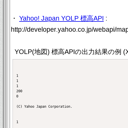
・
Yahoo! Japan YOLP 標高API
:
http://developer.yahoo.co.jp/webapi/map
YOLP(地図) 標高APIの出力結果の例 (X
1

1

1

200

0

(C) Yahoo Japan Corporation.

1
