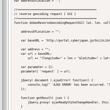
var addressOfLocation = "";

//==============================================

// reverse geocoding request [ GSI ]

//==============================================

function doGeoReverseGeocodingRequestGSI( lat, lon, call
	addressOfLocation = "";

	var baseURL = 'http://portal.cyberjapan.jp/GsiJsLibrary/LonLatToLv01.php';

	var address = "";

	var url = baseURL;

		url += "?longitude=" + lon + "&latitude=" + lat;

	var parameter = {};

	parameter[ 'request' ] = url;

	jQuery( document ).ajaxError( function() {

		console.log(" 'AJAX ERROR' has been occurred. ");

	});

	function getResult( json ) {

		jQuery.proxy( ajaxReadyStateChangeHandler, this )( json, callback );

	}
