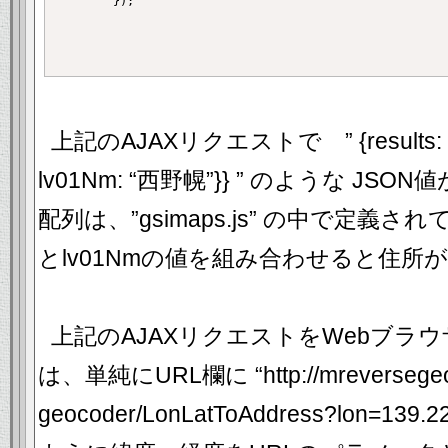
		});

上記のAJAXリクエストで ” {results: {mu
lv01Nm: “西野幌”}} ” のような JSON
配列は、”gsimaps.js” の中で定義さ
とlv01Nmの値を組み合わせると住所
上記のAJAXリクエストをWebブラ
は、単純にURL欄に “http://mreversegeocod
geocoder/LonLatToAddress?lon=139.2