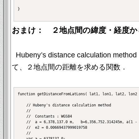
}

おまけ： ２地点間の緯度・経度か
Hubeny’s distance calculation
て、２地点間の距離を求める関数．
function getDistanceFromLatLons( lat1, lon1, lat2, lon2 
	// Hubeny's distance calculation method

	//

	//  Constants : WGS84 

	//  a = 6,378,137.0 m,   b=6,356,752.314245m, a(1 - e^2) = 6,335,439.327 292 46

	//  e2 = 0.00669437999019758

	//

	var a = 6378137.0;
