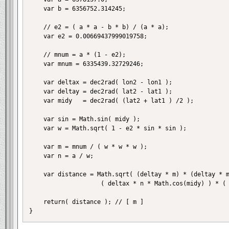
	var b = 6356752.314245;

	// e2 = ( a * a - b * b) / (a * a); 

	var e2 = 0.00669437999019758;

	// mnum = a * (1 - e2);

	var mnum = 6335439.32729246;

	var deltax = dec2rad( lon2 - lon1 );

	var deltay = dec2rad( lat2 - lat1 );

	var midy   = dec2rad( (lat2 + lat1 ) /2 );

	var sin = Math.sin( midy );

	var w = Math.sqrt( 1 - e2 * sin * sin );

	var m = mnum / ( w * w * w );

	var n = a / w;

	var distance = Math.sqrt( (deltay * m) * (deltay * m) + 

					( deltax * n * Math.cos(midy) ) * ( deltax * n * Math.cos(midy) ) );

	return( distance ); // [ m ]
