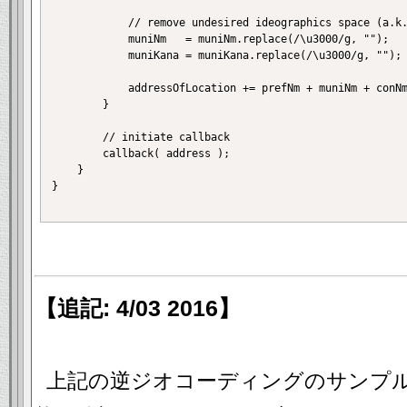
			// remove undesired ideographics space (a.k.a. Zenkaku Space) of "muniNm' and "muniKana" fields

			muniNm   = muniNm.replace(/\u3000/g, "");

			muniKana = muniKana.replace(/\u3000/g, "");

			addressOfLocation += prefNm + muniNm + conNm + lv01Nm;

		}

		// initiate callback 

		callback( address );

	}

}

【追記: 4/03 2016】
上記の逆ジオコーディングのサンプ