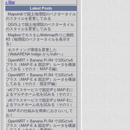
« Mar
Latest Posts
Maputnikで国土地理院のベクタータイル
のスタイルを変更してみる
QGIS上で国土地理院のベクタータイル
のスタイルを変更してみる
MapboxでカスタムWebmap作りに挑戦
#3（地理院のベクタータイルを表示す
る）
ホスティング環境を変更した
（WebARENA Indigo からVultrへ）
OpenWRT + Banana Pi R4 で10Gのv6
プラス（MAP-E & 固定IP）ルータを構築
してみる（その３：MAP-E編）
OpenWRT + Banana Pi R4 で10Gのv6
プラス（MAP-E & 固定IP）ルータを構築
してみる（その２：固定IP編）
v6プラスサービスで固定IPとMAP-Eに
よるマルチホーム化を試みる（その２）
v6プラスサービスで固定IPとMAP-Eに
よるマルチホーム化を試みる（その１）
MAP-Eの仕組みを簡単におさらいして
おく
OpenWRT + Banana Pi R4 で10Gのv6
プラス（MAP-E & 固定IP）ルータを構築
してみる（その１：準備編）