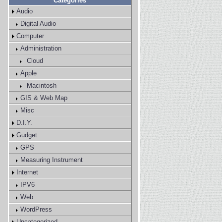
Categories
Audio
Digital Audio
Computer
Administration
Cloud
Apple
Macintosh
GIS & Web Map
Misc
D.I.Y.
Gudget
GPS
Measuring Instrument
Internet
IPV6
Web
WordPress
Uncategorized