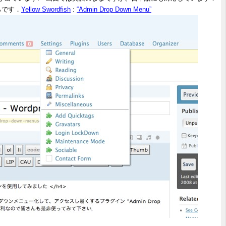
ちらです．
Yellow Swordfish
:
“Admin Drop Down Menu”