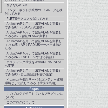
さよならATOK
インターネット接続用の10Gルータを検
討してみる
FLET’S光クロスを試してみる
ArubaのAPを用いて認証VLANを実装し
てみる#7 （LDAPとの連携）
ArubaのAPを用いて認証VLANを実装し
てみる#6 （認証VLANの実装）
ArubaのAPを用いて認証VLANを実装し
てみる#5（APをRADIUSサーバと連携さ
せる）
ArubaのAPを用いて認証VLANを実装し
てみる#4（EAP-PEAPによる認証）
ホスティング環境をWebARENA Indigo
へ変更
ArubaのAPを用いて認証VLANを実装し
てみる#3（自己認証証明書の設定）
Proxmoxを仮想サーバ＆コンテナー運用
環境として試してみる（環境構築編）
Pages
このブログで使用しているプラグインに
ついて
このブログについて