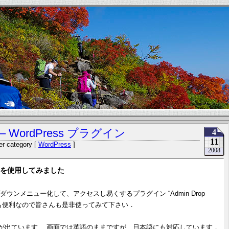
us – WordPress プラグイン
4
11
r category [
WordPress
]
2008
ラグインを使用してみました
プダウンメニュー化して、アクセスし易くするプラグイン “Admin Drop
、とても便利なので皆さんも是非使ってみて下さい．
バージョンが出ています. 画面では英語のままですが、日本語にも対応しています．